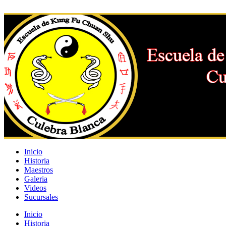
Inicio
Historia
Maestros
Galeria
Videos
Sucursales
Inicio
Historia