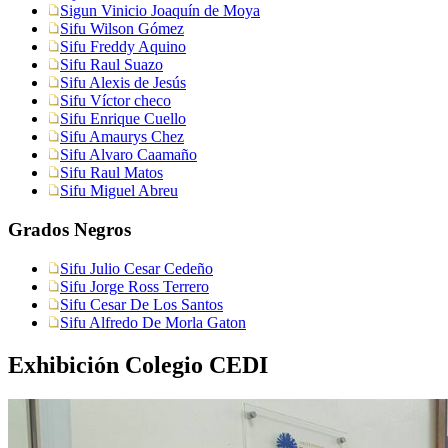
Sigun Vinicio Joaquín de Moya
Sifu Wilson Gómez
Sifu Freddy Aquino
Sifu Raul Suazo
Sifu Alexis de Jesús
Sifu Víctor checo
Sifu Enrique Cuello
Sifu Amaurys Chez
Sifu Alvaro Caamaño
Sifu Raul Matos
Sifu Miguel Abreu
Grados Negros
Sifu Julio Cesar Cedeño
Sifu Jorge Ross Terrero
Sifu Cesar De Los Santos
Sifu Alfredo De Morla Gaton
Exhibición Colegio CEDI