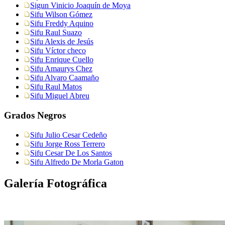
Sigun Vinicio Joaquín de Moya
Sifu Wilson Gómez
Sifu Freddy Aquino
Sifu Raul Suazo
Sifu Alexis de Jesús
Sifu Víctor checo
Sifu Enrique Cuello
Sifu Amaurys Chez
Sifu Alvaro Caamaño
Sifu Raul Matos
Sifu Miguel Abreu
Grados Negros
Sifu Julio Cesar Cedeño
Sifu Jorge Ross Terrero
Sifu Cesar De Los Santos
Sifu Alfredo De Morla Gaton
Galería Fotográfica
Exhibición Colegio CEDI