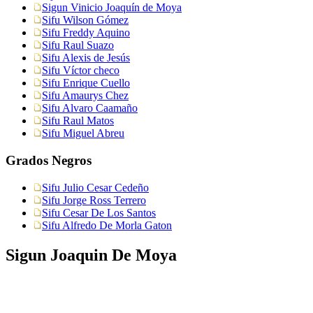
Sigun Vinicio Joaquín de Moya
Sifu Wilson Gómez
Sifu Freddy Aquino
Sifu Raul Suazo
Sifu Alexis de Jesús
Sifu Víctor checo
Sifu Enrique Cuello
Sifu Amaurys Chez
Sifu Alvaro Caamaño
Sifu Raul Matos
Sifu Miguel Abreu
Grados Negros
Sifu Julio Cesar Cedeño
Sifu Jorge Ross Terrero
Sifu Cesar De Los Santos
Sifu Alfredo De Morla Gaton
Sigun Joaquin De Moya