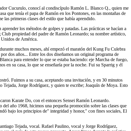
lvador Cucurulo, conocí al condiscípulo Ramón L. Blanco Q., quien me
casa que tenía el papa de Ramón en los Pontones, en las montañas de
e las primeras clases del estilo que había aprendido.
n aprender los métodos de golpes y patadas. Las prácticas se hacían a
ing Club propiedad del padre de Ramón Leonardo; su nombre artístico,
s Unidos de América.
sa, durante muchos meses, ahí empezó el maratón del Kung Fu Culebra
 por dos años... Entre los dos diseñamos un original programa de
 Blanca para entender lo que se estaba haciendo: eje Marcha de fuego,
s en su casa, lo que se enseñaría por la noche. Fui su Sparrig y él
ostró. Fuimos a su casa, aceptando una invitación, y en 30 minutos
 Tejada, Jorge Rodríguez, y quien te escribe; Joaquín de Moya. Esto
cticaron Karate Do, con el entonces Sensei Ramón Leonardo.
ro del año 1968, hicimos una pequeña promoción sobre las clases que
ndó bajo los principios de" integridad y honor," con fines sociales, El
ntiago Tejada, vocal. Rafael Paulino, vocal y Jorge Rodríguez,