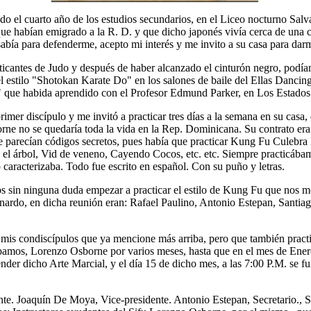
ndo el cuarto año de los estudios secundarios, en el Liceo nocturno Sa
que habían emigrado a la R. D. y que dicho japonés vivía cerca de una 
abía para defenderme, acepto mi interés y me invito a su casa para darm
ticantes de Judo y después de haber alcanzado el cinturón negro, podía
del estilo "Shotokan Karate Do" en los salones de baile del Ellas Danc
o" que habida aprendido con el Profesor Edmund Parker, en Los Estado
rimer discípulo y me invitó a practicar tres días a la semana en su ca
rne no se quedaría toda la vida en la Rep. Dominicana. Su contrato era
ue parecían códigos secretos, pues había que practicar Kung Fu Culebra
 el árbol, Vid de veneno, Cayendo Cocos, etc. etc. Siempre practicábamo
 caracterizaba. Todo fue escrito en español. Con su puño y letras.
os sin ninguna duda empezar a practicar el estilo de Kung Fu que nos m
do, en dicha reunión eran: Rafael Paulino, Antonio Estepan, Santiago
" mis condiscípulos que ya mencione más arriba, pero que también pra
ábamos, Lorenzo Osborne por varios meses, hasta que en el mes de Ene
nder dicho Arte Marcial, y el día 15 de dicho mes, a las 7:00 P.M. se fu
e. Joaquín De Moya, Vice-presidente. Antonio Estepan, Secretario., Sa