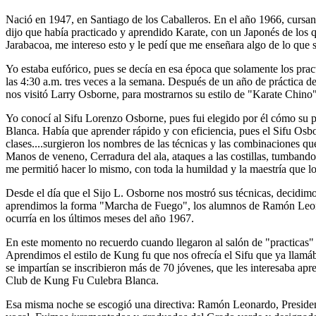
Nació en 1947, en Santiago de los Caballeros. En el año 1966, cursa
dijo que había practicado y aprendido Karate, con un Japonés de los 
Jarabacoa, me intereso esto y le pedí que me enseñara algo de lo que s
Yo estaba eufórico, pues se decía en esa época que solamente los prac
las 4:30 a.m. tres veces a la semana. Después de un año de práctica 
nos visitó Larry Osborne, para mostrarnos su estilo de "Karate Chin
Yo conocí al Sifu Lorenzo Osborne, pues fui elegido por él cómo su p
Blanca. Había que aprender rápido y con eficiencia, pues el Sifu Osbo
clases....surgieron los nombres de las técnicas y las combinaciones q
Manos de veneno, Cerradura del ala, ataques a las costillas, tumbando
me permitió hacer lo mismo, con toda la humildad y la maestría que lo
Desde el día que el Sijo L. Osborne nos mostró sus técnicas, decidim
aprendimos la forma "Marcha de Fuego", los alumnos de Ramón Leonar
ocurría en los últimos meses del año 1967.
En este momento no recuerdo cuando llegaron al salón de "practicas
Aprendimos el estilo de Kung fu que nos ofrecía el Sifu que ya llam
se impartían se inscribieron más de 70 jóvenes, que les interesaba apre
Club de Kung Fu Culebra Blanca.
Esa misma noche se escogió una directiva: Ramón Leonardo, President