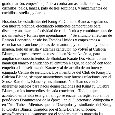
grado marrón, empezó la práctica contra armas tradicionales:
cuchillos, palos, lanzas, palo de tres secciones, y lanzamientos de
cuchillos estrellas, y dardos.
Nosotros los estudiantes del Kung Fu Culebra Blanca, seguíamos
con nuestra práctica, efectuando reuniones democráticas para
discutir y analizar la efectividad de cada técnica y combinaciones de
movimientos y formas que aprendíamos... / Se anunció el retorno de
Ramón Leonardo, desde los Estados Unidos y empezamos a
escuchar sus canciones; todas de su autoría, y con una muy buena
imagen, todo un artista y además cantautor, no volvió al Culebra
Blanca, porque aprovecho su estadía en Norte América, para
ampliar sus conocimientos de Shotokan Karate Do, vistiendo un
karategui blanco y anudando su cinturón Negro, se dedicó con todo
empeño a la enseñanza de Karate y al desarrollo de un buen y
equipado Centro de ejercicios. Los miembros del Club de Kung Fu
Culebra Blanca, siempre mantuvimos muy buenas relaciones con el
Sensei Ramón L. Blanco y sus alumnos. Nos íbamos con él a
diferentes pueblos para hacer demostraciones del Kung fu Culebra
Blanca, en los intermedios de cada concierto....Todo lo que
aconteció en la vida este gran amigo se encuentra registrado en los
periódicos Dominicanos de la época , en el Diccionario Wilkipedia y
en "You Tube". Mientras que los Discípulos y estudiantes del Kung
fu Culebra Blanca, dirigidos por el Sifu Lorenzo Orborne,
avanzábamos sigilosamente por el sendero que les marcaria las