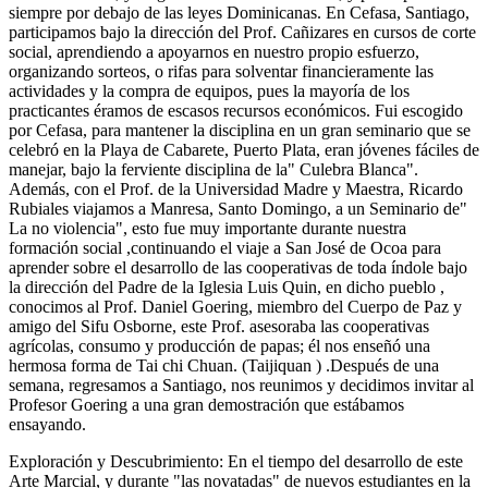
siempre por debajo de las leyes Dominicanas. En Cefasa, Santiago,
participamos bajo la dirección del Prof. Cañizares en cursos de corte
social, aprendiendo a apoyarnos en nuestro propio esfuerzo,
organizando sorteos, o rifas para solventar financieramente las
actividades y la compra de equipos, pues la mayoría de los
practicantes éramos de escasos recursos económicos. Fui escogido
por Cefasa, para mantener la disciplina en un gran seminario que se
celebró en la Playa de Cabarete, Puerto Plata, eran jóvenes fáciles de
manejar, bajo la ferviente disciplina de la" Culebra Blanca".
Además, con el Prof. de la Universidad Madre y Maestra, Ricardo
Rubiales viajamos a Manresa, Santo Domingo, a un Seminario de"
La no violencia", esto fue muy importante durante nuestra
formación social ,continuando el viaje a San José de Ocoa para
aprender sobre el desarrollo de las cooperativas de toda índole bajo
la dirección del Padre de la Iglesia Luis Quin, en dicho pueblo ,
conocimos al Prof. Daniel Goering, miembro del Cuerpo de Paz y
amigo del Sifu Osborne, este Prof. asesoraba las cooperativas
agrícolas, consumo y producción de papas; él nos enseñó una
hermosa forma de Tai chi Chuan. (Taijiquan ) .Después de una
semana, regresamos a Santiago, nos reunimos y decidimos invitar al
Profesor Goering a una gran demostración que estábamos
ensayando.
Exploración y Descubrimiento: En el tiempo del desarrollo de este
Arte Marcial, y durante "las novatadas" de nuevos estudiantes en la