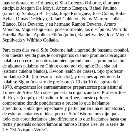
más se destacaron: Primero, el Sijo Lorenzo Osborne, el primer
discípulo Joaquín De Moya, Antonio Estepan, Rafael Paulino
(rafucho), Santiago B. Tejada, Jorge Rodriguez, Jose Colon, Rafael
Aybar, Dimas De Moya, Rafael Calderón, Nany Marrero, Julián
Blanco, Blas Devarez, y su hermano Ramón Devares, Arturo
Monción, Miguel Figueroa, posteriormente; los discípulos; Wilfrido
Estrella Piantini, Apolinar Filión (polín), Rafael Valdez, José Miguel
Sepúlveda y Wilfrido Collado.
Para estos días ya el Sifu Osborne había aprendido bastante español,
con nuestra ayuda pues le corregíamos cuando pronunciaba alguna
palabra con error, nosotros también aprendíamos la pronunciación
de algunas palabras en Chino; como por ejemplo: Bak sha pai
(sistema culebra blanca), Kwoon,(salón de clases), Sijo (profesor
fundador), Sifu (profesor o instructor), y después aprendimos la
palabra: Sigun (maestro de profesores). El día 10 de agosto del
1970, empezamos los entrenamientos preparatorios para asistir al
Torneo de Artes Marciales que estaba organizando el Profesor Jose
R. Reyes (cuqui), del Instituto John Rhee, nuestro primer
compromiso donde pondríamos a prueba lo que habíamos
aprendido. Había que repecharse y participar en una eliminatoria?,
de esto no teníamos ni idea, pero el Sifu Osborne nos dijo que a
todo esto aprenderíamos algo diferente a lo que hacíamos hasta esa
fecha y además conoceríamos al famoso Bruce Lee, de la serie de
TV "El Avispón Verde".