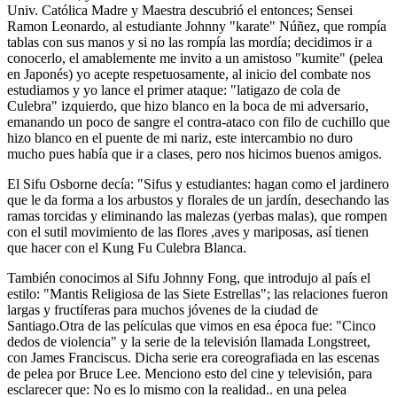
Univ. Católica Madre y Maestra descubrió el entonces; Sensei
Ramon Leonardo, al estudiante Johnny "karate" Núñez, que rompía
tablas con sus manos y si no las rompía las mordía; decidimos ir a
conocerlo, el amablemente me invito a un amistoso "kumite" (pelea
en Japonés) yo acepte respetuosamente, al inicio del combate nos
estudiamos y yo lance el primer ataque: "latigazo de cola de
Culebra" izquierdo, que hizo blanco en la boca de mi adversario,
emanando un poco de sangre el contra-ataco con filo de cuchillo que
hizo blanco en el puente de mi nariz, este intercambio no duro
mucho pues había que ir a clases, pero nos hicimos buenos amigos.
El Sifu Osborne decía: "Sifus y estudiantes: hagan como el jardinero
que le da forma a los arbustos y florales de un jardín, desechando las
ramas torcidas y eliminando las malezas (yerbas malas), que rompen
con el sutil movimiento de las flores ,aves y mariposas, así tienen
que hacer con el Kung Fu Culebra Blanca.
También conocimos al Sifu Johnny Fong, que introdujo al país el
estilo: "Mantis Religiosa de las Siete Estrellas"; las relaciones fueron
largas y fructíferas para muchos jóvenes de la ciudad de
Santiago.Otra de las películas que vimos en esa época fue: "Cinco
dedos de violencia" y la serie de la televisión llamada Longstreet,
con James Franciscus. Dicha serie era coreografiada en las escenas
de pelea por Bruce Lee. Menciono esto del cine y televisión, para
esclarecer que: No es lo mismo con la realidad.. en una pelea