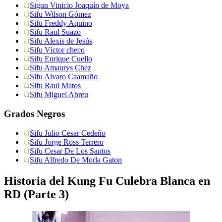
Sigun Vinicio Joaquín de Moya
Sifu Wilson Gómez
Sifu Freddy Aquino
Sifu Raul Suazo
Sifu Alexis de Jesús
Sifu Víctor checo
Sifu Enrique Cuello
Sifu Amaurys Chez
Sifu Alvaro Caamaño
Sifu Raul Matos
Sifu Miguel Abreu
Grados Negros
Sifu Julio Cesar Cedeño
Sifu Jorge Ross Terrero
Sifu Cesar De Los Santos
Sifu Alfredo De Morla Gaton
Historia del Kung Fu Culebra Blanca en
RD (Parte 3)