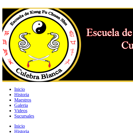
Inicio
Historia
Maestros
Galeria
Videos
Sucursales
Inicio
Historia