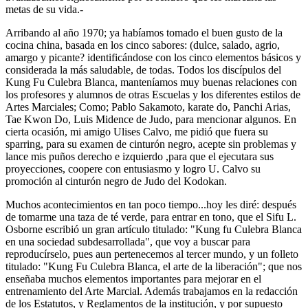
metas de su vida.-
Arribando al año 1970; ya habíamos tomado el buen gusto de la
cocina china, basada en los cinco sabores: (dulce, salado, agrio,
amargo y picante? identificándose con los cinco elementos básicos y
considerada la más saludable, de todas. Todos los discípulos del
Kung Fu Culebra Blanca, manteníamos muy buenas relaciones con
los profesores y alumnos de otras Escuelas y los diferentes estilos de
Artes Marciales; Como; Pablo Sakamoto, karate do, Panchi Arias,
Tae Kwon Do, Luis Midence de Judo, para mencionar algunos. En
cierta ocasión, mi amigo Ulises Calvo, me pidió que fuera su
sparring, para su examen de cinturón negro, acepte sin problemas y
lance mis puños derecho e izquierdo ,para que el ejecutara sus
proyecciones, coopere con entusiasmo y logro U. Calvo su
promoción al cinturón negro de Judo del Kodokan.
Muchos acontecimientos en tan poco tiempo...hoy les diré: después
de tomarme una taza de té verde, para entrar en tono, que el Sifu L.
Osborne escribió un gran artículo titulado: "Kung fu Culebra Blanca
en una sociedad subdesarrollada", que voy a buscar para
reproducírselo, pues aun pertenecemos al tercer mundo, y un folleto
titulado: "Kung Fu Culebra Blanca, el arte de la liberación"; que nos
enseñaba muchos elementos importantes para mejorar en el
entrenamiento del Arte Marcial. Además trabajamos en la redacción
de los Estatutos, y Reglamentos de la institución, y por supuesto