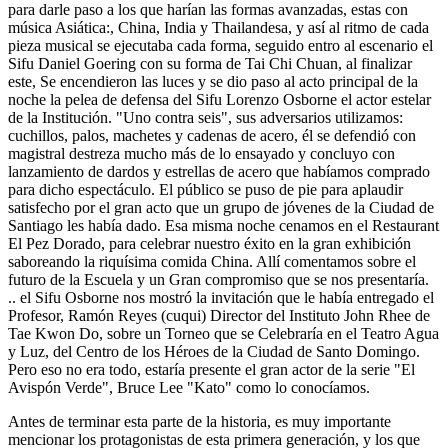
para darle paso a los que harían las formas avanzadas, estas con
música Asiática:, China, India y Thailandesa, y así al ritmo de cada
pieza musical se ejecutaba cada forma, seguido entro al escenario el
Sifu Daniel Goering con su forma de Tai Chi Chuan, al finalizar
este, Se encendieron las luces y se dio paso al acto principal de la
noche la pelea de defensa del Sifu Lorenzo Osborne el actor estelar
de la Institución. "Uno contra seis", sus adversarios utilizamos:
cuchillos, palos, machetes y cadenas de acero, él se defendió con
magistral destreza mucho más de lo ensayado y concluyo con
lanzamiento de dardos y estrellas de acero que habíamos comprado
para dicho espectáculo. El público se puso de pie para aplaudir
satisfecho por el gran acto que un grupo de jóvenes de la Ciudad de
Santiago les había dado. Esa misma noche cenamos en el Restaurant
El Pez Dorado, para celebrar nuestro éxito en la gran exhibición
saboreando la riquísima comida China. Allí comentamos sobre el
futuro de la Escuela y un Gran compromiso que se nos presentaría.
.. el Sifu Osborne nos mostró la invitación que le había entregado el
Profesor, Ramón Reyes (cuqui) Director del Instituto John Rhee de
Tae Kwon Do, sobre un Torneo que se Celebraría en el Teatro Agua
y Luz, del Centro de los Héroes de la Ciudad de Santo Domingo.
Pero eso no era todo, estaría presente el gran actor de la serie "El
Avispón Verde", Bruce Lee "Kato" como lo conocíamos.
Antes de terminar esta parte de la historia, es muy importante
mencionar los protagonistas de esta primera generación, y los que