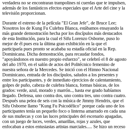
verdadera no se encontraran trampolines ni cuerdas que te impulsen,
además de los fantásticos efectos especiales que el Arte del cine y la
televisión proporcionan.
Durante el estreno de la película "El Gran Jefe", de Bruce Lee;
Nosotros los de Kung Fu Culebra Blanca, estábamos ensayando la
más grande demostración hecha por los discípulos más destacados
de esta Institución, para la cual el Sifu Lorenzo Osborne, puso lo
mejor de él pues era la última gran exhibición en la que el
participaría pues pronto se acababa su estadía oficial en la Rep.
Dominicana. Dicha demostración, para recaudar fondos,
"apoyándonos en nuestro propio esfuerzo", se celebró el 8 de agosto
del año 1970, en el salón de actos del Politécnico femenino de
nuestra señora de la Mercedes. Se inició con el Himno Nacional
Dominicano, entrada de los discípulos, saludos a los presentes y
entre los participantes, y de inmediato ejercicios de calentamiento,
golpes de puño, cabeza de culebra blanca, formas básicas, de los
grados: verde, azul, morado y marrón.., hasta ese grado habíamos
llegado. Defensa, uno contra dos, uno contra tres, uno contra cuatro.
Después una pelea de seis con la música de Jimmy Hendrix, que el
Sifu Osborne llamo "Kung Fu Psicodélico" porque cada uno de los
participantes tenía un pequeño foco o linterna amarrado en cada una
de sus muñecas y con las luces principales del escenario apagadas,
con un juego de luces, verdes, amarillas, rojas y azules, que
enfocaban a estos entusiastas artistas marciales..... Se hizo un receso