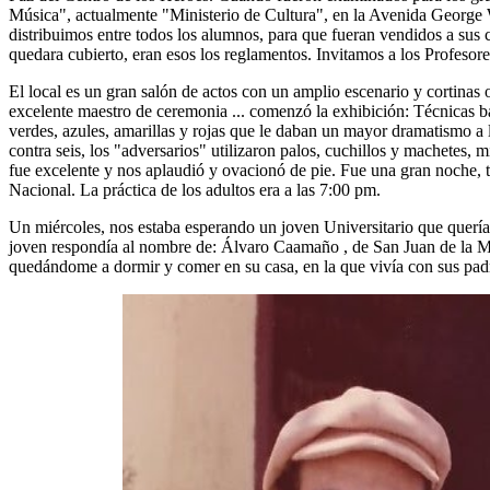
Música", actualmente "Ministerio de Cultura", en la Avenida George
distribuimos entre todos los alumnos, para que fueran vendidos a sus
quedara cubierto, eran esos los reglamentos. Invitamos a los Profeso
El local es un gran salón de actos con un amplio escenario y cortinas o
excelente maestro de ceremonia ... comenzó la exhibición: Técnicas bás
verdes, azules, amarillas y rojas que le daban un mayor dramatismo a
contra seis, los "adversarios" utilizaron palos, cuchillos y machetes, m
fue excelente y nos aplaudió y ovacionó de pie. Fue una gran noche, t
Nacional. La práctica de los adultos era a las 7:00 pm.
Un miércoles, nos estaba esperando un joven Universitario que quería 
joven respondía al nombre de: Álvaro Caamaño , de San Juan de la Mag
quedándome a dormir y comer en su casa, en la que vivía con sus padre