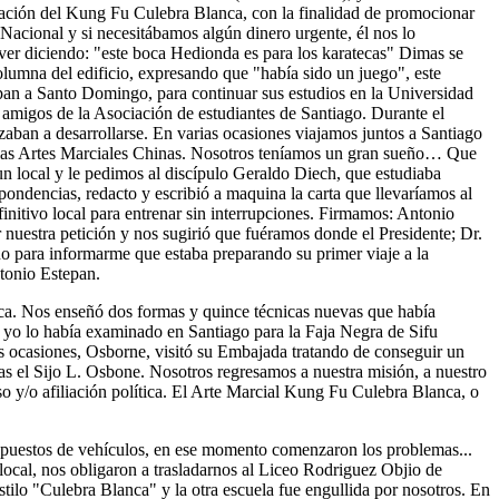
ración del Kung Fu Culebra Blanca, con la finalidad de promocionar
 Nacional y si necesitábamos algún dinero urgente, él nos lo
ver diciendo: "este boca Hedionda es para los karatecas" Dimas se
olumna del edificio, expresando que "había sido un juego", este
epan a Santo Domingo, para continuar sus estudios en la Universidad
 amigos de la Asociación de estudiantes de Santiago. Durante el
aban a desarrollarse. En varias ocasiones viajamos juntos a Santiago
 las Artes Marciales Chinas. Nosotros teníamos un gran sueño… Que
n local y le pedimos al discípulo Geraldo Diech, que estudiaba
pondencias, redacto y escribió a maquina la carta que llevaríamos al
initivo local para entrenar sin interrupciones. Firmamos: Antonio
 nuestra petición y nos sugirió que fuéramos donde el Presidente; Dr.
no para informarme que estaba preparando su primer viaje a la
tonio Estepan.
nca. Nos enseñó dos formas y quince técnicas nuevas que había
 yo lo había examinado en Santiago para la Faja Negra de Sifu
ocasiones, Osborne, visitó su Embajada tratando de conseguir un
as el Sijo L. Osbone. Nosotros regresamos a nuestra misión, a nuestro
so y/o afiliación política. El Arte Marcial Kung Fu Culebra Blanca, o
 repuestos de vehículos, en ese momento comenzaron los problemas...
ocal, nos obligaron a trasladarnos al Liceo Rodriguez Objio de
tilo "Culebra Blanca" y la otra escuela fue engullida por nosotros. En