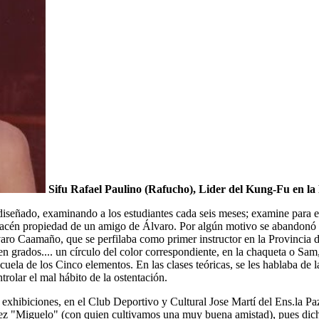
Sifu Rafael Paulino (Rafucho), Lider del Kung-Fu en la 
eñado, examinando a los estudiantes cada seis meses; examine para el g
acén propiedad de un amigo de Álvaro. Por algún motivo se abandonó la
ro Caamaño, que se perfilaba como primer instructor en la Provincia de 
 grados.... un círculo del color correspondiente, en la chaqueta o Sam
ela de los Cinco elementos. En las clases teóricas, se les hablaba de la 
trolar el mal hábito de la ostentación.
exhibiciones, en el Club Deportivo y Cultural Jose Martí del Ens.la Pa
z "Miguelo" (con quien cultivamos una muy buena amistad), pues dicho c