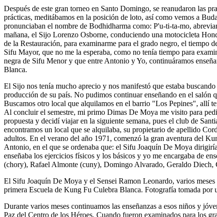
Después de este gran torneo en Santo Domingo, se reanudaron las practi
prácticas, meditábamos en la posición de loto, así como vemos a Bud
pronunciaban el nombre de Bodhidharma como: P'u-ti-ta-mo, abreviand
mañana, el Sijo Lorenzo Osborne, conduciendo una motocicleta Honda
de la Restauración, para examinarme para el grado negro, el tiempo d
Sifu Mayor, que no me la esperaba, como no tenía tiempo para examinar
negra de Sifu Menor y que entre Antonio y Yo, continuáramos enseña
Blanca.
El Sijo nos tenía mucho aprecio y nos manifestó que estaba buscando t
producción de su país. No pudimos continuar enseñando en el salón qu
Buscamos otro local que alquilamos en el barrio "Los Pepines", allí t
Al concluir el semestre, mi primo Dimas De Moya me visito para pedir
propuesta y decidí viajar en la siguiente semana, pues el club de Sa
encontramos un local que se alquilaba, su propietario de apellido Cor
adultos. En el verano del año 1971, comenzó la gran aventura del Kun
Antonio, en el que se ordenaba que: el Sifu Joaquín De Moya dirigiría 
enseñaba los ejercicios físicos y los básicos y yo me encargaba de e
(chory), Rafael Almonte (cuny), Domingo Alvarado, Geraldo Diech, 
El Sifu Joaquín De Moya y el Sensei Ramon Leonardo, varios meses an
primera Escuela de Kung Fu Culebra Blanca. Fotografía tomada por u
Durante varios meses continuamos las enseñanzas a esos niños y jóven
Paz del Centro de los Héroes. Cuando fueron examinados para los gr