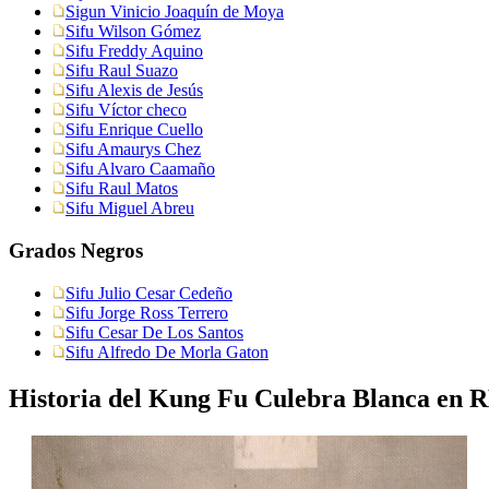
Sigun Vinicio Joaquín de Moya
Sifu Wilson Gómez
Sifu Freddy Aquino
Sifu Raul Suazo
Sifu Alexis de Jesús
Sifu Víctor checo
Sifu Enrique Cuello
Sifu Amaurys Chez
Sifu Alvaro Caamaño
Sifu Raul Matos
Sifu Miguel Abreu
Grados Negros
Sifu Julio Cesar Cedeño
Sifu Jorge Ross Terrero
Sifu Cesar De Los Santos
Sifu Alfredo De Morla Gaton
Historia del Kung Fu Culebra Blanca en R