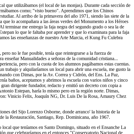
cal que utilizábamos (el local de las monjas). Durante cada sección de
e firmábamos como; "visto bueno". Aprendimos que los Chinos
iar. Al arribo de la primavera del año 1971, siendo las siete de la
ra que lo acompañara a las áreas verdes del Monumento a los Héroes
l terminar me entrego la faja negra del segundo grado o sea la de
tepan lo que le faltaba por aprender y que lo examinara para la faja
ramos las enseñanzas de nuestro Arte Marcia, el Kung Fu Culebra
ro no le fue posible, tenía que reintegrarse a la fuerza de
ra enseñar Manualidades a señoras de la comunidad cristiana...
xperiencia, pero con la cuota de los alumnos pagábamos estas cuentas.
trabajo y alquilaríamos un local para abrir una escuela, me gusto la
inando con Dimas, por la Av. Correa y Cidrón, del Ens. La Paz,
tenía baños, aceptamos y abrimos la escuela con varios niños y cinco
gran dirigente fundador, redacto y emitió un decreto con copia a
 Antonio Estepan, haría lo mismo pero en la región norte. Dimas,
ueron: Vinicio Felix, Joaquín NG, Dr. Luis De la Rosa, Amaury Chez
nes del Sijo Lorenzo Osborne, donde arranco' la historia de la
de la Restauración, Santiago, Rep. Dominicana, año 1967.
ico local que teníamos en Santo Domingo, situado en el Ensanche La
ión que celebraríamos en el entonces "Conservatorio Nacional de