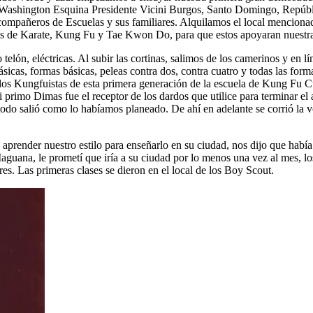
 Washington Esquina Presidente Vicini Burgos, Santo Domingo, Repúbli
 compañeros de Escuelas y sus familiares. Alquilamos el local mencion
res de Karate, Kung Fu y Tae Kwon Do, para que estos apoyaran nuestra
 telón, eléctricas. Al subir las cortinas, salimos de los camerinos y en 
icas, formas básicas, peleas contra dos, contra cuatro y todas las form
 los Kungfuistas de esta primera generación de la escuela de Kung Fu 
i primo Dimas fue el receptor de los dardos que utilice para terminar el 
odo salió como lo habíamos planeado. De ahí en adelante se corrió la vo
aprender nuestro estilo para enseñarlo en su ciudad, nos dijo que había
uana, le prometí que iría a su ciudad por lo menos una vez al mes, lo
s. Las primeras clases se dieron en el local de los Boy Scout.