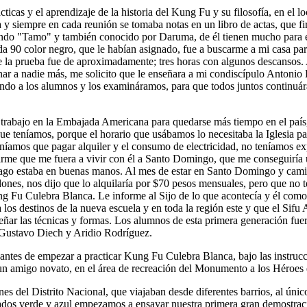
cas y el aprendizaje de la historia del Kung Fu y su filosofía, en el lo
a y siempre en cada reunión se tomaba notas en un libro de actas, qu
o "Tamo" y también conocido por Daruma, de él tienen mucho para estud
 90 color negro, que le habían asignado, fue a buscarme a mi casa pa
e la prueba fue de aproximadamente; tres horas con algunos descansos. A
 a nadie más, me solicito que le enseñara a mi condiscípulo Antonio Es
ndo a los alumnos y los examináramos, para que todos juntos continuá
rabajo en la Embajada Americana para quedarse más tiempo en el país, pe
e teníamos, porque el horario que usábamos lo necesitaba la Iglesia pa
eníamos que pagar alquiler y el consumo de electricidad, no teníamos e
me que me fuera a vivir con él a Santo Domingo, que me conseguiría un 
ntiago estaba en buenas manos. Al mes de estar en Santo Domingo y cam
dones, nos dijo que lo alquilaría por $70 pesos mensuales, pero que no 
g Fu Culebra Blanca. Le informe al Sijo de lo que acontecía y él como 
los destinos de la nueva escuela y en toda la región este y que el Sifu
nseñar las técnicas y formas. Los alumnos de esta primera generación f
Gustavo Diech y Aridio Rodríguez.
tes de empezar a practicar Kung Fu Culebra Blanca, bajo las instruccio
n amigo novato, en el área de recreación del Monumento a los Héroes 
es del Distrito Nacional, que viajaban desde diferentes barrios, al ún
ados verde y azul empezamos a ensayar nuestra primera gran demostrac