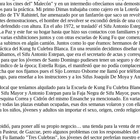
ara los cines del" Malecón" y en un intermedio ofrecíamos una demost
os para la práctica. Mi primo Dimas trabajaba como cajero en la Lotería
tudio de TV Rahintel, fue amenazado por un fanfarrón que saco un revol
ntes demostraciones, el hombre del revolver se escondió detrás de una c
defendido con altura. En el año 1972, se trasladó' el Sifu Antonio Est
Paz y este fue su hogar hasta que hizo sus contactos con familiares y
s varias exhibiciones juntos y con otras escuelas de Kung Fu que comenz
 a subirnos en algún camión. Juntos como lo que éramos: hermanos de
ráctica del Kung fu Culebra Blanca. En una reunión decidimos diseñar u
bamos, el Sifu Antonio Estepan, que era el secretario de actas y corres
o, para que los jóvenes de Santo Domingo pudiesen tener un seguro y def
indico de la época; Estrella Rojas, el manifestó que no podía complacer
fecha que nos fijamos pues el Sijo Lorenzo Osborne me llamó por teléfo
, para enseñar a los instructores y a los Sifus Joaquín De Moya y An
l local que teníamos alquilado para la Escuela de Kung Fu Culebra Bla
e Sifu Mayor y Antonio Estepan para la Faja Negra de Sifu Mayor, pues
squina Correa y Cidrón del mismo Ensanche ya mencionado. En varias 
 todas las plazas estaban ocupadas, esas dos semanas volaron y con ell
os niños, jóvenes y adultos sin importar el sexo, origen, credo religio
o pidió, para poner allí su propio negocio… una tienda para la venta de
Pasteur, de Gazcue, pero algunos problemas con los responsables del l
u llamado "Tres Culebras", los jóvenes del sector preferían nuestro es