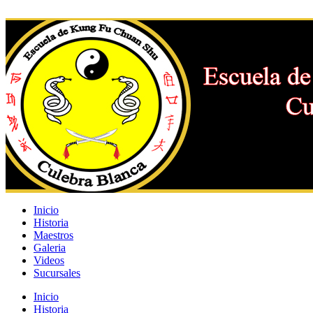
Inicio
Historia
Maestros
Galeria
Videos
Sucursales
Inicio
Historia