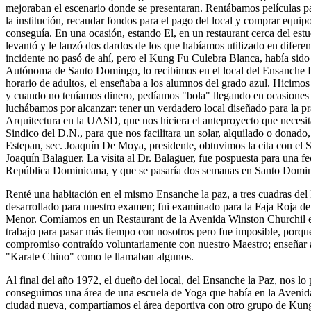
mejoraban el escenario donde se presentaran. Rentábamos películas p
la institución, recaudar fondos para el pago del local y comprar equip
conseguía. En una ocasión, estando El, en un restaurant cerca del es
levantó y le lanzó dos dardos de los que habíamos utilizado en difere
incidente no pasó de ahí, pero el Kung Fu Culebra Blanca, había sido 
Autónoma de Santo Domingo, lo recibimos en el local del Ensanche La 
horario de adultos, el enseñaba a los alumnos del grado azul. Hicimo
y cuando no teníamos dinero, pedíamos "bola" llegando en ocasiones
luchábamos por alcanzar: tener un verdadero local diseñado para la p
Arquitectura en la UASD, que nos hiciera el anteproyecto que necesitá
Sindico del D.N., para que nos facilitara un solar, alquilado o donad
Estepan, sec. Joaquín De Moya, presidente, obtuvimos la cita con el S
Joaquín Balaguer. La visita al Dr. Balaguer, fue pospuesta para una 
República Dominicana, y que se pasaría dos semanas en Santo Domingo
Renté una habitación en el mismo Ensanche la paz, a tres cuadras de
desarrollado para nuestro examen; fui examinado para la Faja Roja d
Menor. Comíamos en un Restaurant de la Avenida Winston Churchil e
trabajo para pasar más tiempo con nosotros pero fue imposible, porque
compromiso contraído voluntariamente con nuestro Maestro; enseñar a l
"Karate Chino" como le llamaban algunos.
Al final del año 1972, el dueño del local, del Ensanche la Paz, nos l
conseguimos una área de una escuela de Yoga que había en la Avenida 
ciudad nueva, compartíamos el área deportiva con otro grupo de Kung F